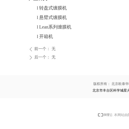
l
转盘式缠膜机
l
悬臂式缠膜机
l
Lean系列缠膜机
l
开箱机
前一个：
无
ꄴ
后一个：
无
ꄲ
版权所有：
北京欧泰华
北京市丰台区科学城星
本网站由