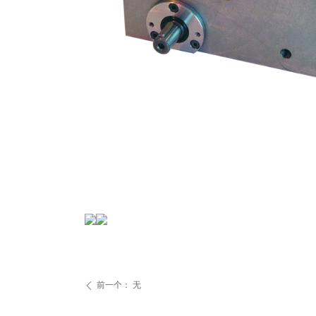
前一个：
无
ꄴ